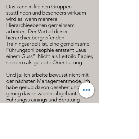
Das kann in kleinen Gruppen
stattfinden und besonders wirksam
wird es, wenn mehrere
Hierarchieebenen gemeinsam
arbeiten. Der Vorteil dieser
hierarchieübergreifenden
Trainingsarbeit ist, eine gemeinsame
Führungsphilosophie entsteht „aus
einem Guss“. Nicht als Leitbild Papier,
sondern als gelebte Orientierung.
Und ja: Ich arbeite bewusst nicht mit
der nächsten Managementmode. Ich
habe genug davon gesehen und auch
genug davon wieder abgebaut.
Führungstrainings und Beratung
orientieren sich bei mir an der Realität
Ihres Unternehmens, an der aktuellen
Situation, an den Menschen, die dort
arbeiten und an der strategischen
Ausrichtung. Damit am Ende nicht
„modern“ herauskommt, sondern